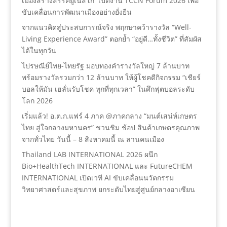
เมืองสร้างสรรค์ยูเนสโก เปิดงาน TCCN Forum 2026 เพื่อ
ขับเคลื่อนการพัฒนาเมืองอย่างยั่งยืน
จากแนวคิดสู่ประสบการณ์จริง พฤกษาคว้ารางวัล “Well-
Living Experience Award” ตอกย้ำ “อยู่ดี…ทั้งชีวิต” ที่สัมผัส
ได้ในทุกวัน
ไปรษณีย์ไทย-ไทยรัฐ มอบทองคำรางวัลใหญ่ 7 ล้านบาท
พร้อมรางวัลรวมกว่า 12 ล้านบาท ให้ผู้โชคดีกิจกรรม “เชียร์
บอลให้มัน เฮลั่นรับโชค ทุกที่ทุกเวลา” ในศึกฟุตบอลระดับ
โลก 2026
เริ่มแล้ว! อ.ต.ก.แฟร์ 4 ภาค @ภาคกลาง “มนต์เสน่ห์เกษตร
ไทย สู่ใจกลางมหานคร” ชวนชิม ช้อป สินค้าเกษตรคุณภาพ
จากทั่วไทย วันนี้ – 8 สิงหาคมนี้ ณ ลานคนเมือง
Thailand LAB INTERNATIONAL 2026 ผนึก
Bio+HealthTech INTERNATIONAL และ FutureCHEM
INTERNATIONAL เปิดเวที AI ขับเคลื่อนนวัตกรรม
วิทยาศาสตร์และสุขภาพ ยกระดับไทยสู่ศูนย์กลางอาเซียน