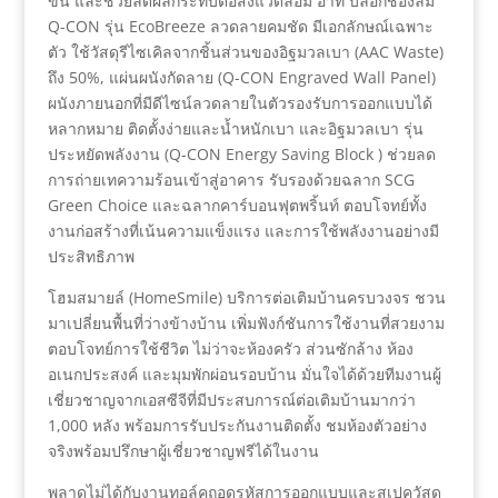
ขึ้น และช่วยลดผลกระทบต่อสิ่งแวดล้อม อาทิ บล็อกช่องลม
Q-CON รุ่น EcoBreeze ลวดลายคมชัด มีเอกลักษณ์เฉพาะ
ตัว ใช้วัสดุรีไซเคิลจากชิ้นส่วนของอิฐมวลเบา (AAC Waste)
ถึง 50%, แผ่นผนังกัดลาย (Q-CON Engraved Wall Panel)
ผนังภายนอกที่มีดีไซน์ลวดลายในตัวรองรับการออกแบบได้
หลากหมาย ติดตั้งง่ายและน้ำหนักเบา และอิฐมวลเบา รุ่น
ประหยัดพลังงาน (Q-CON Energy Saving Block ) ช่วยลด
การถ่ายเทความร้อนเข้าสู่อาคาร รับรองด้วยฉลาก SCG
Green Choice และฉลากคาร์บอนฟุตพริ้นท์ ตอบโจทย์ทั้ง
งานก่อสร้างที่เน้นความแข็งแรง และการใช้พลังงานอย่างมี
ประสิทธิภาพ
โฮมสมายล์ (HomeSmile) บริการต่อเติมบ้านครบวงจร ชวน
มาเปลี่ยนพื้นที่ว่างข้างบ้าน เพิ่มฟังก์ชันการใช้งานที่สวยงาม
ตอบโจทย์การใช้ชีวิต ไม่ว่าจะห้องครัว ส่วนซักล้าง ห้อง
อเนกประสงค์ และมุมพักผ่อนรอบบ้าน มั่นใจได้ด้วยทีมงานผู้
เชี่ยวชาญจากเอสซีจีที่มีประสบการณ์ต่อเติมบ้านมากว่า
1,000 หลัง พร้อมการรับประกันงานติดตั้ง ชมห้องตัวอย่าง
จริงพร้อมปรึกษาผู้เชี่ยวชาญฟรีได้ในงาน
พลาดไม่ได้กับงานทอล์คถอดรหัสการออกแบบและสเปควัสดุ