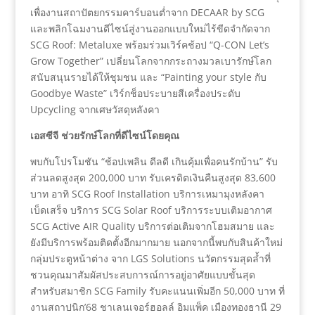
เพื่องานสถาปัตยกรรมคาร์บอนต่ำจาก DECAAR by SCG
และพลิกโฉมงานดีไซน์สู่งานออกแบบใหม่ไร้ขีดจำกัดจาก
SCG Roof: Metaluxe พร้อมร่วมเวิร์คช้อป “Q-CON Let’s
Grow Together” เปลี่ยนโลกจากกระถางมวลเบารักษ์โลก
สนับสนุนรายได้ให้ชุมชน และ “Painting your style กับ
Goodbye Waste” เวิร์กช็อประบายสีเครื่องประดับ
Upcycling จากเศษวัสดุหลังคา
เอสซีจี ช่วยรักษ์โลกที่ดีไซน์โดยคุณ
พบกับโปรโมชัน “ช้อปเพลิน ดีลดี เกินคุ้มเพื่อคนรักบ้าน” รับ
ส่วนลดสูงสุด 200,000 บาท รับเครดิตเงินคืนสูงสุด 83,600
บาท อาทิ SCG Roof Installation บริการเหมามุงหลังคา
เบ็ดเสร็จ บริการ SCG Solar Roof บริการระบบเติมอากาศ
SCG Active AIR Quality บริการต่อเติมจากโฮมสมาย และ
ยังมีบริการพร้อมติดตั้งอีกมากมาย นอกจากนี้พบกับสินค้าใหม่
กลุ่มประตูหน้าต่าง จาก LGS Solutions นวัตกรรมสุดล้ำที่
ชวนคุณมาสัมผัสประสบการณ์การอยู่อาศัยแบบขั้นสุด
สำหรับสมาชิก SCG Family รับคะแนนเพิ่มอีก 50,000 บาท ที่
งานสถาปนิก’68 ชาเลนเจอร์ฮอลล์ อิมแพ็ค เมืองทองธานี 29