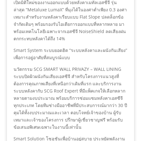
เปิดมิติใหม่ของงานออกแบบด้วยหลังคาเมทัลเอสซีจี รุ่น
ล่าสุด “Metaluxe LumaX” ที่มุงได้ในองศาต่ำเพียง 0.3 องศา
เหมาะสำหรับงานหลังคาเรียบแบบ Flat Slope ปลดล็อกข้อ
จำกัดเดิมๆ พร้อมรองรับไอเดียการออกแบบที่หลากหลาย มา
พร้อมเทคโนโลยีเฉพาะจากเอสซีจี NoiseShield ลดเสียงฝน
ตกกระทบหลังคาได้ถึง 14%
Smart System ระบบยอดฮิต “ระบบหลังคาและผนังกันเสียง”
เพื่อการอยู่อาศัยที่สมบูรณ์แบบ
นวัตกรรม SCG SMART WALL PRIVAZY – WALL LINING
ระบบปิดผิวผนังกันเสียงเอสซีจี สำหรับโครงการแนวสูงที่
ต้องการคุณภาพเสียงที่เหนือกว่าเดิมที่แรก และบริการงาน
ระบบหลังคากับ SCG Roof Expert ที่มีแพ็คเกจให้เลือกหลาก
หลายตามงบประมาณ พร้อมบริการซ่อมแซมหลังคาเอสซีจี
ทุกประเภท โดยทีมช่างมืออาชีพที่มีประสบการณ์มากว่า 30 ปี
คุมได้ทั้งงบประมาณและเวลา ตอบโจทย์เจ้าของบ้าน ผู้รับ
เหมาและเจ้าของโครงการ ปรึกษาผู้เชี่ยวชาญฟรี พร้อมรับ
ข้อเสนอพิเศษเฉพาะในงานนี้เท่านั้น
Smart Solution โซลูชันเพื่อบ้านอยู่สบาย ประหยัดพลังงาน