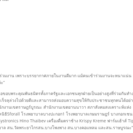
่ได้มาร่วมงาน เพราะบรรยากาศภายในงานดีมาก แม้คนเข้าร่วมงานจะหนาแน่น 
่ะ”
งขอขอบพระคุณพันธมิตรทั้งภาครัฐและเอกชนทุกฝ่ายเป็นอย่างสูงที่ร่วมกันท
้สำเร็จลุล่วงไปด้วยดีและสามารถส่งมอบความสุขให้กับประชาชนทุกคนได้อย่
นักงานเขตราษฎร์บูรณะ สำนักงานเขตยานนาวา สภาสังคมสงเคราะห์แห่ง
มูลนิธิ5forall โรงพยาบาลบางปะกอก1 โรงพยาบาลเกษมราษฎร์ บางกอกเช
stronics Hino Thaibev เครื่องดื่มตราช้าง Krispy Kreme ฟาร์มเฮ้าส์ Ti
บาล สน.วัดพระยาไกรสน.บางโพงพาง สน.บางคอแหลม และสน.ราษบูรณะ”