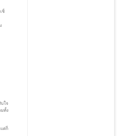
เช็
ม
ทับใจ
มทั้ง
แต่ก็