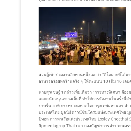
ส่วนผู้เข้าร่วมงานอีกท่านหนึ่งเผยว่า “ดีใจมากที
อาหารอร่อยทุกร้านจริง ๆ ให้คะแนน 10 เต็ม 10 เลยค
นายสุรเชษฐ์ฯ กล่าวเพิ่มเติมว่า “การทางพิเศษฯ ต้อ
และสนับสนุนอย่างเต็มที่ ทำให้การจัดงานในครั้งนี
ราบรื่น อาทิ กระทรวงมหาดไทยกรุงเทพมหานคร สำ
ประเทศไทย มูลนิธิดาวน์ซินโดรมแห่งประเทศไทย 
ปิทอล การท่าเรือแห่งประเทศไทย Loxley Checthai Sy
Rpmediagrop Thai run กองบัญชาการตำรวจนคร