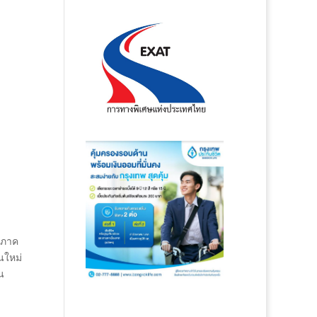
กภาค
นใหม่
น