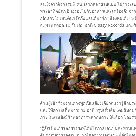
สนใจจากกิจกรรมพิเศษหลากหลายรูปแบบ ไม่ว่าจะเป็
พระอาทิตย์ตก อิ่มอร่อยไปกับอาหารและเครื่องดื่มจา
กอินเก็บโมเมนต์น่ารักกับแลนด์มาร์ก “น้องหมูเด้ง” 
สะพานตลอด 10 วันเต็ม อาทิ Classy Records และศิล
ด้านผู้เข้าร่วมงานต่างพูดเป็นเสียงเดียวกันว่ารู้สึ
และให้ความเห็นมากมาย อาทิ “สุขเต็มสิบ เต็มสิบสมชื่
ภายในงานยังมีร้านอาหารหลากหลายให้เลือก โดยรวม
“รู้สึกเป็นเกียรติอย่างยิ่งที่ได้มีโอกาสเดินบนสะพ
คุ้มค่ากับการรอคอย อยากให้จัดงานลักษณะนี้อีกใน