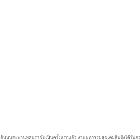
เดินบนสะพานทศมราชันเป็นครั้งแรกแล้ว งานมหกรรมสุขเต็มสิบยังได้รับค