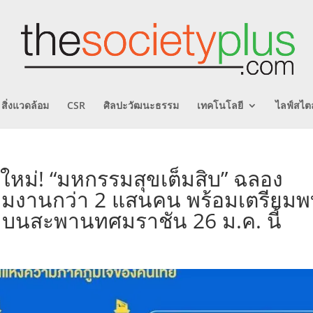
สิ่งแวดล้อม
CSR
ศิลปะวัฒนะธรรม
เทคโนโลยี
ไลฟ์สไตล
์ใหม่! “มหกรรมสุขเต็มสิบ” ฉลอง
่วมงานกว่า 2 แสนคน พร้อมเตรียม
้า บนสะพานทศมราชัน 26 ม.ค. นี้