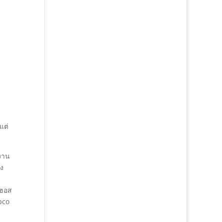
แต่
ำงาน
าง
นฮอส
pco