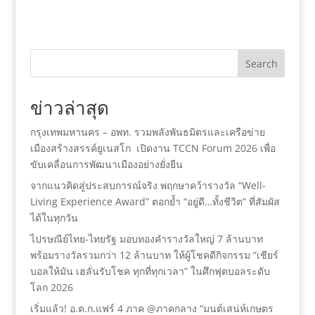
Search
ข่าวล่าสุด
กรุงเทพมหานคร – อพท. รวมพลังพันธมิตรและเครือข่าย
เมืองสร้างสรรค์ยูเนสโก เปิดงาน TCCN Forum 2026 เพื่อ
ขับเคลื่อนการพัฒนาเมืองอย่างยั่งยืน
จากแนวคิดสู่ประสบการณ์จริง พฤกษาคว้ารางวัล “Well-
Living Experience Award” ตอกย้ำ “อยู่ดี…ทั้งชีวิต” ที่สัมผัส
ได้ในทุกวัน
ไปรษณีย์ไทย-ไทยรัฐ มอบทองคำรางวัลใหญ่ 7 ล้านบาท
พร้อมรางวัลรวมกว่า 12 ล้านบาท ให้ผู้โชคดีกิจกรรม “เชียร์
บอลให้มัน เฮลั่นรับโชค ทุกที่ทุกเวลา” ในศึกฟุตบอลระดับ
โลก 2026
เริ่มแล้ว! อ.ต.ก.แฟร์ 4 ภาค @ภาคกลาง “มนต์เสน่ห์เกษตร