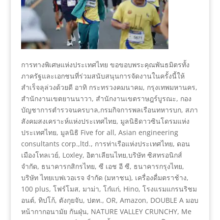
การทางพิเศษแห่งประเทศไทย ขอขอบพระคุณพันธมิตรทั้ง
ภาครัฐและเอกชนที่ร่วมสนับสนุนการจัดงานในครั้งนี้ให้
สำเร็จลุล่วงด้วยดี อาทิ กระทรวงคมนาคม, กรุงเทพมหานคร,
สำนักงานเขตยานนาวา, สำนักงานเขตราษฎร์บูรณะ, กอง
บัญชาการตำรวจนครบาล,กรมกิจการพลเรือนทหารบก, สภา
สังคมสงเคราะห์แห่งประเทศไทย, มูลนิธิดาวซินโดรมแห่ง
ประเทศไทย, มูลนิธิ Five for all, Asian engineering
consultants corp.,ltd., การท่าเรือแห่งประเทศไทย, ดอน
เมืองโทลเวย์, Loxley, อิตาเลียนไทย,บริษัท ซิสทรอนิกส์
จำกัด, ธนาคารกสิกรไทย, ซี เอช อี ซี, ธนาคารกรุงไทย,
บริษัท ไทยเบฟเวอเรจ จำกัด (มหาชน), เครื่องดื่มตราช้าง,
100 plus, โฟร์โมส, มาม่า, โก๋แก่, Hino, โรงแรมแกรนริชม
อนต์, ทิปโก้, ตังกุยจับ, ปตท., OR, Amazon, DOUBLE A มอบ
หน้ากากอนามัย กันฝุ่น, NATURE VALLEY CRUNCHY, Me