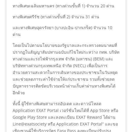
ทางพิเศษเฉลิมมหานคร (ทางด่วนขั้นที่ 1) จำนวน 20 ด่าน
ทางพิเศษศรีรัช (ทางด่วนขั้นที่ 2) จำนวน 31 ด่าน
และทางพิเศษอุดรรัถยา (บางปะอิน-ปากเกร็ด) จำนวน 10
ด่าน
โดยเป็นไปตามนโยบายของรัฐบาลและกระทรวงคมนาคมที่
ปรากฏในสัญญาสัมปทานฉบับแก้ไขใหม่ระหว่าง กทพ. บริษัท
ทางด่วนและรถไฟฟ้ากรุงเทพ จำกัด (มหาชน) (BEM) และ
บริษัททางด่วนกรุงเทพเหนือ จำกัด (NECL) เพื่อเป็นการ
อำนวยความสะดวกในการเดินทางของประชาชนในวันหยุด
และช่วยลดภาระค่าใช้จ่ายให้แก่ประชาชน รวมทั้งช่วยลด
ปัญหาจราจรติดขัดบริเวณหน้าด่านเก็บค่าผ่านทางพิเศษได้
อีกด้วย
ทั้งนี้ ผู้ใช้ทางพิเศษสามารถอัปเดต และดาวน์โหลด
Application EXAT Portal เวอร์ชั่นใหม่ได้ที่ App Store หรือ
Google Play Store และลงทะเบียน EXAT Reward ได้ผ่าน
Line@exatsociety หรือ Application EXAT Portal” และขอ
เชิญชวนผู้ใช้บริการบัตร Easy Pass ลงทะเบียนปรับปรุง