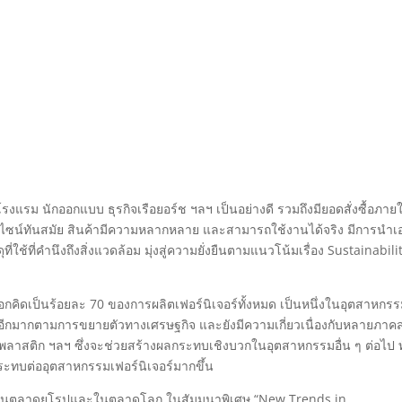
โรงแรม นักออกแบบ ธุรกิจเรือยอร์ช ฯลฯ เป็นอย่างดี รวมถึงมียอดสั่งซื้อภาย
 ดีไซน์ทันสมัย สินค้ามีความหลากหลาย และสามารถใช้งานได้จริง มีการนำเ
ี่ใช้ที่คำนึงถึงสิ่งแวดล้อม มุ่งสู่ความยั่งยืนตามแนวโน้มเรื่อง Sustainability
งออกคิดเป็นร้อยละ 70 ของการผลิตเฟอร์นิเจอร์ทั้งหมด เป็นหนึ่งในอุตสาหกร
ตอีกมากตามการขยายตัวทางเศรษฐกิจ และยังมีความเกี่ยวเนื่องกับหลายภาค
ลาสติก ฯลฯ ซึ่งจะช่วยสร้างผลกระทบเชิงบวกในอุตสาหกรรมอื่น ๆ ต่อไป ทั้
ะทบต่ออุตสาหกรรมเฟอร์นิเจอร์มากขึ้น
ยในตลาดยุโรปและในตลาดโลก ในสัมมนาพิเศษ “New Trends in