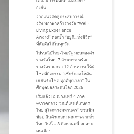
เคลื่อนการพัฒนาเมืองอย่าง
ยั่งยืน
จากแนวคิดสู่ประสบการณ์
จริง พฤกษาคว้ารางวัล “Well-
Living Experience
Award” ตอกย้ำ “อยู่ดี…ทั้งชีวิต”
ที่สัมผัสได้ในทุกวัน
ไปรษณีย์ไทย-ไทยรัฐ มอบทองคำ
รางวัลใหญ่ 7 ล้านบาท พร้อม
รางวัลรวมกว่า 12 ล้านบาท ให้ผู้
โชคดีกิจกรรม “เชียร์บอลให้มัน
เฮลั่นรับโชค ทุกที่ทุกเวลา” ใน
ศึกฟุตบอลระดับโลก 2026
เริ่มแล้ว! อ.ต.ก.แฟร์ 4 ภาค
@ภาคกลาง “มนต์เสน่ห์เกษตร
ไทย สู่ใจกลางมหานคร” ชวนชิม
ช้อป สินค้าเกษตรคุณภาพจากทั่ว
ไทย วันนี้ – 8 สิงหาคมนี้ ณ ลาน
คนเมือง