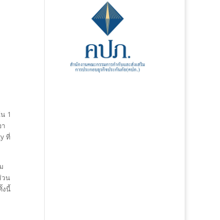
ใน 1
อา
 ที่
รม
ส่วน
งนี้