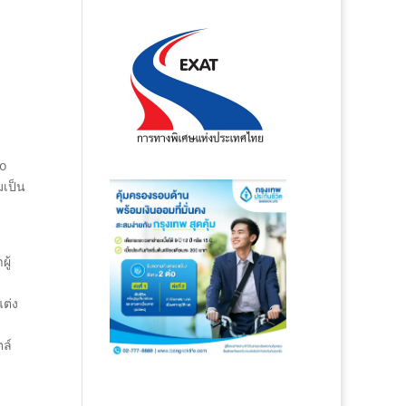
ro
มเป็น
ู้
แต่ง
ล์