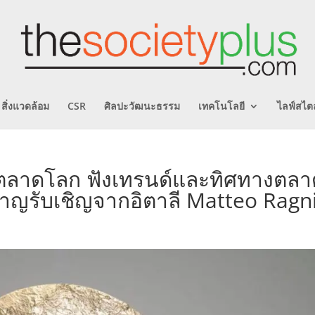
สิ่งแวดล้อม
CSR
ศิลปะวัฒนะธรรม
เทคโนโลยี
ไลฟ์สไตล
ู่ตลาดโลก ฟังเทรนด์และทิศทางตลา
วชาญรับเชิญจากอิตาลี Matteo Ragn