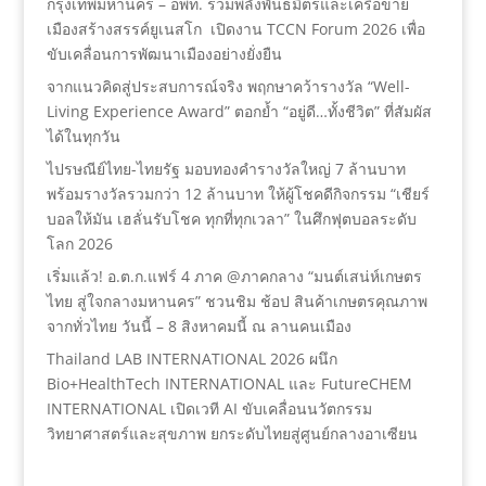
กรุงเทพมหานคร – อพท. รวมพลังพันธมิตรและเครือข่าย
เมืองสร้างสรรค์ยูเนสโก เปิดงาน TCCN Forum 2026 เพื่อ
ขับเคลื่อนการพัฒนาเมืองอย่างยั่งยืน
จากแนวคิดสู่ประสบการณ์จริง พฤกษาคว้ารางวัล “Well-
Living Experience Award” ตอกย้ำ “อยู่ดี…ทั้งชีวิต” ที่สัมผัส
ได้ในทุกวัน
ไปรษณีย์ไทย-ไทยรัฐ มอบทองคำรางวัลใหญ่ 7 ล้านบาท
พร้อมรางวัลรวมกว่า 12 ล้านบาท ให้ผู้โชคดีกิจกรรม “เชียร์
บอลให้มัน เฮลั่นรับโชค ทุกที่ทุกเวลา” ในศึกฟุตบอลระดับ
โลก 2026
เริ่มแล้ว! อ.ต.ก.แฟร์ 4 ภาค @ภาคกลาง “มนต์เสน่ห์เกษตร
ไทย สู่ใจกลางมหานคร” ชวนชิม ช้อป สินค้าเกษตรคุณภาพ
จากทั่วไทย วันนี้ – 8 สิงหาคมนี้ ณ ลานคนเมือง
Thailand LAB INTERNATIONAL 2026 ผนึก
Bio+HealthTech INTERNATIONAL และ FutureCHEM
INTERNATIONAL เปิดเวที AI ขับเคลื่อนนวัตกรรม
วิทยาศาสตร์และสุขภาพ ยกระดับไทยสู่ศูนย์กลางอาเซียน