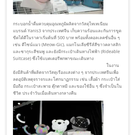
กระบอกน้ำดื่มควบคุมอุณหภูมิผลิตจากวัสดุไทเทเนียม
แบรนด์ Yanis3 จากประเทศจีน เก็บความร้อนและกันการขูด
ขีดได้ดีในราคาเริ่มต้นที่ 500 บาท พร้อมทั้งคอลเลคชั่นอื่น ๆ
เช่น ดีไซน์แมว (Meow-Gic), แมกโนเลียซีรีส์สีขาวคลาสสิก
และซากุระสีชมพู และยังมีกระเป๋าเดินทางไฟฟ้า (Rideable
Suitcase) ซึ่งใช้แบตเตอรีพกพาขณะเดินทาง
ในงาน
ยังมีสินค้าที่ผลิตจากวัสดุเรืองแสงต่าง ๆ จากประเทศจีนเพื่อ
ลดอุบัติเหตุจราจรและโศกนาฏกรรม เช่น เสื้อผ้า กระเป๋าใส่
มือถือ กระเป๋าสะพาย ตุ๊กตาหมี และของใช้อื่น ๆ ซึ่งจำเป็นใน
ชีวิต ประจำวันเมื่อเดินทางกลางคืน