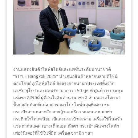
งานแสดงสินค้าไลฟ์สไตล์และแฟชั่นระดับนานาชาติ
“STYLE Bangkok 2025” นำเสนอสินค้าหลากหลายดีไซน์
ตอบโจทย์ทุกไลฟ์สไตล์ ส่งตรงจากนานาประเทศทั้งจาก
เอเชีย ยุโรป และแอฟริกามากกว่า 50 บูธ ที่ ศูนย์การประชุม
แห่งชาติสิริกิติ์ ผู้ที่สนใจสินค้านานาชาติ ห้ามพลาดโอกาส
ช็อปผลิตภัณฑ์แปลกตาราคาโปรโมชั่นสุดพิเศษ เช่น
กระเป๋าสานหลากสีจากหญ้าแอฟริกา หมอนแบบพกพา
กระติกน้ำไทเทเนียม เป้และกระเป๋าสะพาย เครื่องใช้ในครัว
แว่นตากันแดด เบาะเด็กนอน ตุ๊กตา กระเป๋าเดินทางไฟฟ้า
เฟอร์นิเจอร์ที่ใช้ในที่มืด เครื่องเซรามิก ฯลฯ