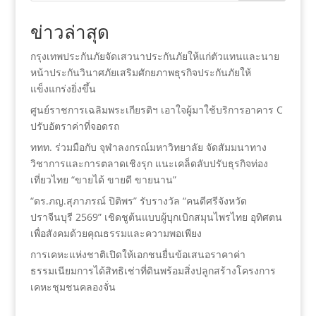
ข่าวล่าสุด
กรุงเทพประกันภัยจัดเสวนาประกันภัยให้แก่ตัวแทนและนาย
หน้าประกันวินาศภัยเสริมศักยภาพธุรกิจประกันภัยให้
แข็งแกร่งยิ่งขึ้น
ศูนย์ราชการเฉลิมพระเกียรติฯ เอาใจผู้มาใช้บริการอาคาร C
ปรับอัตราค่าที่จอดรถ
ททท. ร่วมมือกับ จุฬาลงกรณ์มหาวิทยาลัย จัดสัมมนาทาง
วิชาการและการตลาดเชิงรุก แนะเคล็ดลับปรับธุรกิจท่อง
เที่ยวไทย “ขายได้ ขายดี ขายนาน”
“ดร.ภญ.สุภาภรณ์ ปิติพร” รับรางวัล “คนดีศรีจังหวัด
ปราจีนบุรี 2569” เชิดชูต้นแบบผู้บุกเบิกสมุนไพรไทย อุทิศตน
เพื่อสังคมด้วยคุณธรรมและความพอเพียง
การเคหะแห่งชาติเปิดให้เอกชนยื่นข้อเสนอราคาค่า
ธรรมเนียมการได้สิทธิเช่าที่ดินพร้อมสิ่งปลูกสร้างโครงการ
เคหะชุมชนคลองจั่น