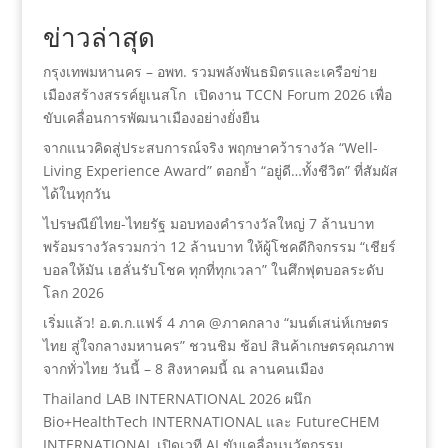
ข่าวล่าสุด
กรุงเทพมหานคร – อพท. รวมพลังพันธมิตรและเครือข่าย
เมืองสร้างสรรค์ยูเนสโก เปิดงาน TCCN Forum 2026 เพื่อ
ขับเคลื่อนการพัฒนาเมืองอย่างยั่งยืน
จากแนวคิดสู่ประสบการณ์จริง พฤกษาคว้ารางวัล “Well-
Living Experience Award” ตอกย้ำ “อยู่ดี…ทั้งชีวิต” ที่สัมผัส
ได้ในทุกวัน
ไปรษณีย์ไทย-ไทยรัฐ มอบทองคำรางวัลใหญ่ 7 ล้านบาท
พร้อมรางวัลรวมกว่า 12 ล้านบาท ให้ผู้โชคดีกิจกรรม “เชียร์
บอลให้มัน เฮลั่นรับโชค ทุกที่ทุกเวลา” ในศึกฟุตบอลระดับ
โลก 2026
เริ่มแล้ว! อ.ต.ก.แฟร์ 4 ภาค @ภาคกลาง “มนต์เสน่ห์เกษตร
ไทย สู่ใจกลางมหานคร” ชวนชิม ช้อป สินค้าเกษตรคุณภาพ
จากทั่วไทย วันนี้ – 8 สิงหาคมนี้ ณ ลานคนเมือง
Thailand LAB INTERNATIONAL 2026 ผนึก
Bio+HealthTech INTERNATIONAL และ FutureCHEM
INTERNATIONAL เปิดเวที AI ขับเคลื่อนนวัตกรรม