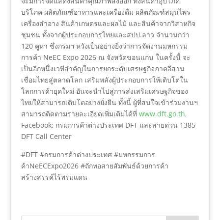
จะมีการจัดแสดงสินค้าคุณภาพส่งออก ทั้งสินค้าอุปโภค
บริโภค ผลิตภัณฑ์อาหารและเครื่องดื่ม ผลิตภัณฑ์สมุนไพร
เครื่องสำอาง สินค้าเกษตรและผลไม้ และสินค้าจากวิสาหกิจ
ชุมชน ทั้งจากผู้ประกอบการไทยและสปป.ลาว จำนวนกว่า
120 คูหา ซึ่งกรมฯ หวังเป็นอย่างยิ่งว่าการจัดงานมหกรรม
การค้า NeEC Expo 2026 ณ จังหวัดขอนแก่น ในครั้งนี้ จะ
เป็นอีกหนึ่งเวทีสำคัญในการยกระดับเศรษฐกิจภาคอีสาน
เชื่อมไทยสู่ตลาดโลก เสริมพลังผู้ประกอบการให้เติบโตใน
โลกการค้ายุคใหม่ อันจะนำไปสู่การส่งเสริมเศรษฐกิจของ
ไทยให้สามารถเติบโตอย่างยั่งยืน ทั้งนี้ ผู้ที่สนใจเข้าร่วมงานฯ
สามารถติดตามรายละเอียดเพิ่มเติมได้ที่
www.dft.go.th,
Facebook: กรมการค้าต่างประเทศ DFT และสายด่วน 1385
DFT Call Center
#DFT #กรมการค้าต่างประเทศ #มหกรรมการ
ค้าNeECExpo2026 #ถักทอสายสัมพันธ์ด้วยการค้า
สร้างสรรค์ไร้พรมแดน