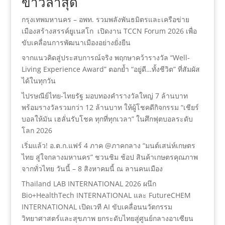
ข่าวล่าสุด
กรุงเทพมหานคร – อพท. รวมพลังพันธมิตรและเครือข่าย
เมืองสร้างสรรค์ยูเนสโก เปิดงาน TCCN Forum 2026 เพื่อ
ขับเคลื่อนการพัฒนาเมืองอย่างยั่งยืน
จากแนวคิดสู่ประสบการณ์จริง พฤกษาคว้ารางวัล “Well-
Living Experience Award” ตอกย้ำ “อยู่ดี…ทั้งชีวิต” ที่สัมผัส
ได้ในทุกวัน
ไปรษณีย์ไทย-ไทยรัฐ มอบทองคำรางวัลใหญ่ 7 ล้านบาท
พร้อมรางวัลรวมกว่า 12 ล้านบาท ให้ผู้โชคดีกิจกรรม “เชียร์
บอลให้มัน เฮลั่นรับโชค ทุกที่ทุกเวลา” ในศึกฟุตบอลระดับ
โลก 2026
เริ่มแล้ว! อ.ต.ก.แฟร์ 4 ภาค @ภาคกลาง “มนต์เสน่ห์เกษตร
ไทย สู่ใจกลางมหานคร” ชวนชิม ช้อป สินค้าเกษตรคุณภาพ
จากทั่วไทย วันนี้ – 8 สิงหาคมนี้ ณ ลานคนเมือง
Thailand LAB INTERNATIONAL 2026 ผนึก
Bio+HealthTech INTERNATIONAL และ FutureCHEM
INTERNATIONAL เปิดเวที AI ขับเคลื่อนนวัตกรรม
วิทยาศาสตร์และสุขภาพ ยกระดับไทยสู่ศูนย์กลางอาเซียน