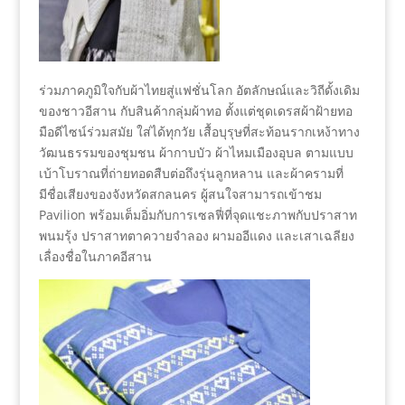
ร่วมภาคภูมิใจกับผ้าไทยสู่แฟชั่นโลก อัตลักษณ์และวิถีดั้งเดิม
ของชาวอีสาน กับสินค้ากลุ่มผ้าทอ ตั้งแต่ชุดเดรสผ้าฝ้ายทอ
มือดีไซน์ร่วมสมัย ใส่ได้ทุกวัย เสื้อบุรุษที่สะท้อนรากเหง้าทาง
วัฒนธรรมของชุมชน ผ้ากาบบัว ผ้าไหมเมืองอุบล ตามแบบ
เบ้าโบราณที่ถ่ายทอดสืบต่อถึงรุ่นลูกหลาน และผ้าครามที่
มีชื่อเสียงของจังหวัดสกลนคร ผู้สนใจสามารถเข้าชม
Pavilion พร้อมเต็มอิ่มกับการเซลฟี่ที่จุดแชะภาพกับปราสาท
พนมรุ้ง ปราสาทตาควายจำลอง ผามออีแดง และเสาเฉลียง
เลื่องชื่อในภาคอีสาน