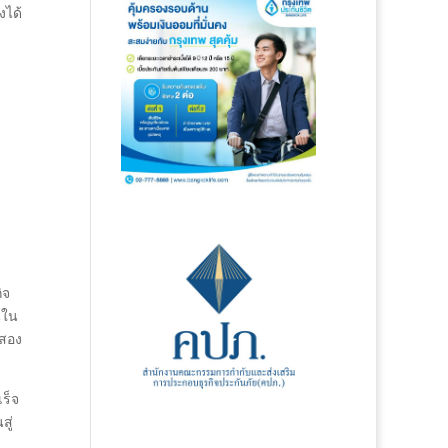
งได้
ิจ
นใน
อสอง
เร็จ
ู่