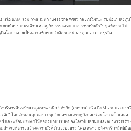
น) หรือ BAM ร่วมเวทีสัมมนา “Beat the War: กลยุทธ์ผู้ชนะ รับมือเกมลงทุ
วมแลกเปลี่ยนมุมมองด้านเศรษฐกิจ การลงทุน และการปรับตัวในยุคที่ความไม่
ษฐกิจโลก กลายเป็นความท้าทายสำคัญของนักลงทุนและภาคธุรกิจ
ิษัทบริหารสินทรัพย์ กรุงเทพพาณิชย์ จำกัด (มหาชน) หรือ BAM ร่วมบรรยาย
มือนเดิม” โดยสะท้อนมุมมองว่า ทุกวิกฤตทางเศรษฐกิจย่อมซ่อนโอกาสไว้เสมอ
ัพย์ และพร้อมปรับตัวให้สอดรับกับบริบทของโลกที่เปลี่ยนแปลงอย่างรวดเร็ว ซ
ความสำคัญต่อการสร้างความมั่งคั่งในระยะยาว โดยเฉพาะ อสังหาริมทรัพย์มื