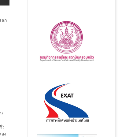
นโลก
ใน
ึ่ง
อสอง