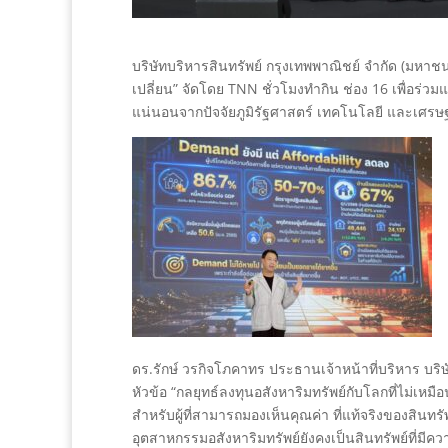
บริษัทบริหารสินทรัพย์ กรุงเทพพาณิชย์ จำกัด (มหาช
เปลี่ยน” จัดโดย TNN ชั่วโมงทำกิน ช่อง 16 เพื่อร่
แน่นอนจากปัจจัยภูมิรัฐศาสตร์ เทคโนโลยี และเศร
ดร.รักษ์ วรกิจโภคาทร ประธานเจ้าหน้าที่บริหาร บร
หัวข้อ “กลยุทธ์ลงทุนอสังหาริมทรัพย์กับโลกที่ไม่เห
สำหรับผู้ที่สามารถมองเห็นคุณค่า ที่แท้จริงของสินทร
อุตสาหกรรมอสังหาริมทรัพย์ยังคงเป็นสินทรัพย์ที่มี