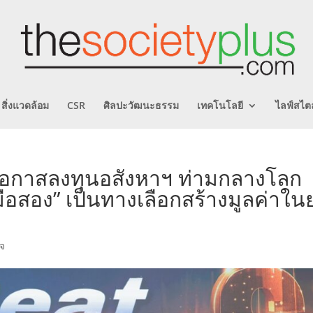
สิ่งแวดล้อม
CSR
ศิลปะวัฒนะธรรม
เทคโนโลยี
ไลฟ์สไตล
้โอกาสลงทุนอสังหาฯ ท่ามกลางโลก
ือสอง” เป็นทางเลือกสร้างมูลค่าในย
ิจ