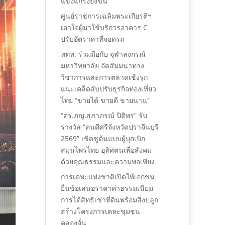
แข็งแกร่งยิ่งขึ้น
ศูนย์ราชการเฉลิมพระเกียรติฯ
เอาใจผู้มาใช้บริการอาคาร C
ปรับอัตราค่าที่จอดรถ
ททท. ร่วมมือกับ จุฬาลงกรณ์
มหาวิทยาลัย จัดสัมมนาทาง
วิชาการและการตลาดเชิงรุก
แนะเคล็ดลับปรับธุรกิจท่องเที่ยว
ไทย “ขายได้ ขายดี ขายนาน”
“ดร.ภญ.สุภาภรณ์ ปิติพร” รับ
รางวัล “คนดีศรีจังหวัดปราจีนบุรี
2569” เชิดชูต้นแบบผู้บุกเบิก
สมุนไพรไทย อุทิศตนเพื่อสังคม
ด้วยคุณธรรมและความพอเพียง
การเคหะแห่งชาติเปิดให้เอกชน
ยื่นข้อเสนอราคาค่าธรรมเนียม
การได้สิทธิเช่าที่ดินพร้อมสิ่งปลูก
สร้างโครงการเคหะชุมชน
คลองจั่น