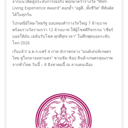
จากแนวคิดสู่ประสบการณ์จริง พฤกษาคว้ารางวัล “Well-
Living Experience Award” ตอกย้ำ “อยู่ดี…ทั้งชีวิต” ที่สัมผัส
ได้ในทุกวัน
ไปรษณีย์ไทย-ไทยรัฐ มอบทองคำรางวัลใหญ่ 7 ล้านบาท
พร้อมรางวัลรวมกว่า 12 ล้านบาท ให้ผู้โชคดีกิจกรรม “เชียร์
บอลให้มัน เฮลั่นรับโชค ทุกที่ทุกเวลา” ในศึกฟุตบอลระดับ
โลก 2026
เริ่มแล้ว! อ.ต.ก.แฟร์ 4 ภาค @ภาคกลาง “มนต์เสน่ห์เกษตร
ไทย สู่ใจกลางมหานคร” ชวนชิม ช้อป สินค้าเกษตรคุณภาพ
จากทั่วไทย วันนี้ – 8 สิงหาคมนี้ ณ ลานคนเมือง