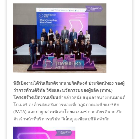
พิธีเปิดงานได้รับเกียรติจากนายกิตติพงศ์ ประพัฒน์ทอง รองผู้
ว่าการด้านดิจิทัล วิจัยและนวัตกรรมของผู้ผลิต (ททท.)
โครงสร้างเปิดงานเขียน
คำกล่าวสนับสนุนจากนางเบนมอนต์
โกเมอรี องค์กรส่งเสริมการท่องเที่ยวภูมิภาคเอเชียแปซิฟิก
(PATA) และปาฐกส่วนพิเศษโดยดวงเดช ยวยเกียรตินายเปิด
ตัวเจ้าหน้าที่บริหารบริษัท วีเอ็นยูเอเชียแปซิฟิคจำกัด