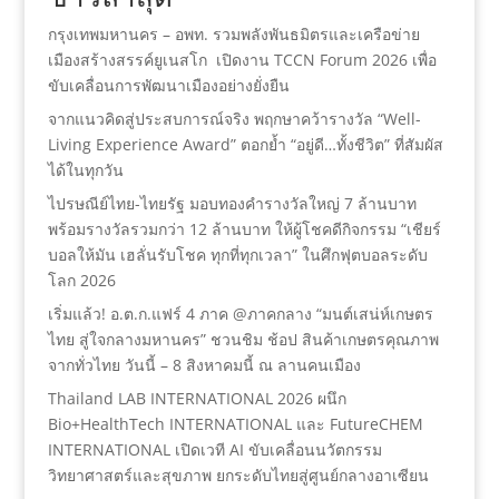
กรุงเทพมหานคร – อพท. รวมพลังพันธมิตรและเครือข่าย
เมืองสร้างสรรค์ยูเนสโก เปิดงาน TCCN Forum 2026 เพื่อ
ขับเคลื่อนการพัฒนาเมืองอย่างยั่งยืน
จากแนวคิดสู่ประสบการณ์จริง พฤกษาคว้ารางวัล “Well-
Living Experience Award” ตอกย้ำ “อยู่ดี…ทั้งชีวิต” ที่สัมผัส
ได้ในทุกวัน
ไปรษณีย์ไทย-ไทยรัฐ มอบทองคำรางวัลใหญ่ 7 ล้านบาท
พร้อมรางวัลรวมกว่า 12 ล้านบาท ให้ผู้โชคดีกิจกรรม “เชียร์
บอลให้มัน เฮลั่นรับโชค ทุกที่ทุกเวลา” ในศึกฟุตบอลระดับ
โลก 2026
เริ่มแล้ว! อ.ต.ก.แฟร์ 4 ภาค @ภาคกลาง “มนต์เสน่ห์เกษตร
ไทย สู่ใจกลางมหานคร” ชวนชิม ช้อป สินค้าเกษตรคุณภาพ
จากทั่วไทย วันนี้ – 8 สิงหาคมนี้ ณ ลานคนเมือง
Thailand LAB INTERNATIONAL 2026 ผนึก
Bio+HealthTech INTERNATIONAL และ FutureCHEM
INTERNATIONAL เปิดเวที AI ขับเคลื่อนนวัตกรรม
วิทยาศาสตร์และสุขภาพ ยกระดับไทยสู่ศูนย์กลางอาเซียน