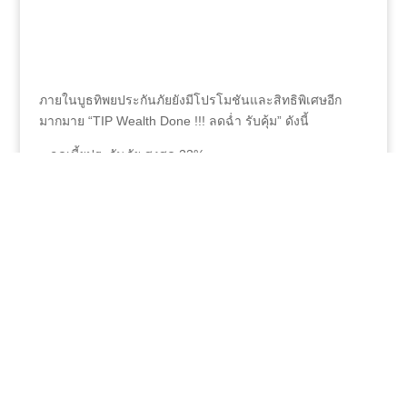
ภายในบูธทิพยประกันภัยยังมีโปรโมชันและสิทธิพิเศษอีก
มากมาย “TIP Wealth Done !!! ลดฉ่ำ รับคุ้ม” ดังนี้
– ลดเบี้ยประกันภัย สูงสุด 23%
– รับของสมนาคุณ รวมมูลค่ากว่า 200,000 บาท
ท่านที่สนใจพบกับบูธทิพยประกันภัย (บูธ H7) ในงาน Money
Expo 2025 ณ ชาเลนเจอร์ 2-3 อิมแพ็ค
เมืองทองธานี ตั้งแต่วันที่ 15 – 18 พฤษภาคม 2568
#ทิพยประกันภัย #ร่วมออกบูท
#MoneyExpo2025