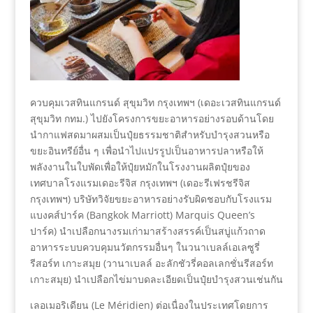
ควบคุมเวสทินแกรนด์ สุขุมวิท กรุงเทพฯ (เดอะเวสทินแกรนด์
สุขุมวิท กทม.) ไปยังโครงการขยะอาหารอย่างรอบด้านโดย
นำกาแฟสดมาผสมเป็นปุ๋ยธรรมชาติสำหรับบำรุงสวนหรือ
ขยะอินทรีย์อื่น ๆ เพื่อนำไปแปรรูปเป็นอาหารปลาหรือให้
พลังงานในใบพัดเพื่อให้ปุ๋ยหมักในโรงงานผลิตปุ๋ยของ
เทศบาลโรงแรมเดอะรีจิส กรุงเทพฯ (เดอะรีเฟรชรีจิส
กรุงเทพฯ) บริษัทวิจัยขยะอาหารอย่างรับผิดชอบกับโรงแรม
แบงคส์ปาร์ค (Bangkok Marriott) Marquis Queen’s
ปาร์ค) นำเปลือกนางรมเก่ามาสร้างสรรค์เป็นสบู่แก้วถาด
อาหารระบบควบคุมนวัตกรรมอื่นๆ ในวนาเบลล์เอเลซูรี่
รีสอร์ท เกาะสมุย (วานาเบลล์ อะลักชัวรี่คอลเลกชั่นรีสอร์ท
เกาะสมุย) นำเปลือกไข่มาบดละเอียดเป็นปุ๋ยบำรุงสวนเช่นกัน
เลอเมอริเดียน (Le Méridien) ต่อเนื่องในประเทศโดยการ