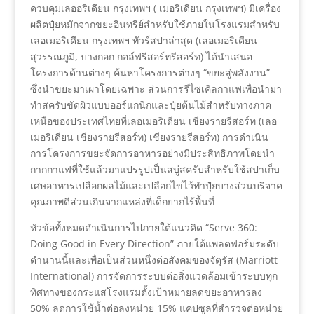
ควบคุมเลออริเดียน กรุงเทพฯ ( เมอริเดียน กรุงเทพฯ) มีเครื่อง
ผลิตปุ๋ยหมักจากขยะอินทรีย์สำหรับใช้ภายในโรงแรมสำหรับ
เลอเมอริเดียน กรุงเทพฯ ทัวร์สปาล่าสุด (เลอเมอริเดียน
สุวรรณภูมิ, บางกอก กอล์ฟรีสอร์ทรีสอร์ท) ได้นำเสนอ
โครงการด้านต่างๆ ค้นหาโครงการต่างๆ “ขยะสู่พลังงาน”
ซึ่งนำขยะมาเผาโดยเฉพาะ ส่วนการรีไซเคิลกาแฟเพื่อนำมา
ทำสครับขัดผิวแบบออร์แกนิกและปุ๋ยต้นไม้สำหรับทางภาค
เหนือของประเทศไทยที่เลอเมอริเดียน เชียงรายรีสอร์ท (เลอ
เมอริเดียน เชียงรายรีสอร์ท) เชียงรายรีสอร์ท) การดำเนิน
การโครงการขยะจัดการอาหารอย่างมีประสิทธิภาพโดยนำ
กากกาแฟที่ใช้แล้วมาแปรรูปเป็นสบู่สครับสำหรับใช้สปาเก็บ
เศษอาหารเปลือกผลไม้และเปลือกไข่ไว้ทำปุ๋ยบางส่วนบริจาค
คุณภาพดีส่วนเกินจากแหล่งที่เด็กยากไร้พื้นที่
หัวข้อทั้งหมดดำเนินการไปภายใต้แนวคิด “Serve 360:
Doing Good in Every Direction” ภายใต้แพลตฟอร์มระดับ
ตำนานนี้และเพื่อเป็นส่วนหนึ่งต่อสังคมของจัตุรัส (Marriott
International) การจัดการระบบต่อสิ่งแวดล้อมเข้าระบบทุก
ทิศทางของกระแสโรงแรมตั้งเป้าหมายลดขยะอาหารลง
50% ลดการใช้น้ำต่อลงหน่วย 15% แคปซูลที่สำรวจต่อหน่วย