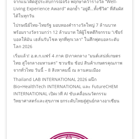
จากแนวคิดสู่ประสบการณ์จริง พฤกษาคว้ารางวัล “Well-
Living Experience Award” ตอกย้ำ “อยู่ดี…ทั้งชีวิต” ที่สัมผัส
ได้ในทุกวัน
ไปรษณีย์ไทย-ไทยรัฐ มอบทองคำรางวัลใหญ่ 7 ล้านบาท
พร้อมรางวัลรวมกว่า 12 ล้านบาท ให้ผู้โชคดีกิจกรรม “เชียร์
บอลให้มัน เฮลั่นรับโชค ทุกที่ทุกเวลา” ในศึกฟุตบอลระดับ
โลก 2026
เริ่มแล้ว! อ.ต.ก.แฟร์ 4 ภาค @ภาคกลาง “มนต์เสน่ห์เกษตร
ไทย สู่ใจกลางมหานคร” ชวนชิม ช้อป สินค้าเกษตรคุณภาพ
จากทั่วไทย วันนี้ – 8 สิงหาคมนี้ ณ ลานคนเมือง
Thailand LAB INTERNATIONAL 2026 ผนึก
Bio+HealthTech INTERNATIONAL และ FutureCHEM
INTERNATIONAL เปิดเวที AI ขับเคลื่อนนวัตกรรม
วิทยาศาสตร์และสุขภาพ ยกระดับไทยสู่ศูนย์กลางอาเซียน