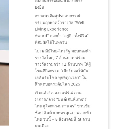
เคลื่อนการพัฒนาเมืองอย่าง
ยั่งยืน
จากแนวคิดสู่ประสบการณ์
จริง พฤกษาคว้ารางวัล “Well-
Living Experience
Award” ตอกย้ำ “อยู่ดี…ทั้งชีวิต”
ที่สัมผัสได้ในทุกวัน
ไปรษณีย์ไทย-ไทยรัฐ มอบทองคำ
รางวัลใหญ่ 7 ล้านบาท พร้อม
รางวัลรวมกว่า 12 ล้านบาท ให้ผู้
โชคดีกิจกรรม “เชียร์บอลให้มัน
เฮลั่นรับโชค ทุกที่ทุกเวลา” ใน
ศึกฟุตบอลระดับโลก 2026
เริ่มแล้ว! อ.ต.ก.แฟร์ 4 ภาค
@ภาคกลาง “มนต์เสน่ห์เกษตร
ไทย สู่ใจกลางมหานคร” ชวนชิม
ช้อป สินค้าเกษตรคุณภาพจากทั่ว
ไทย วันนี้ – 8 สิงหาคมนี้ ณ ลาน
คนเมือง