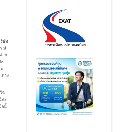
ิษัท
รณ์
ystem
AM
าพ
ินทาง
ให้
้ยัง
อนี้