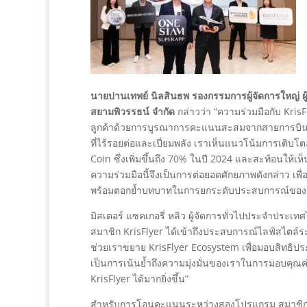
นายปานเทพย์ นิลสินธพ รองกรรมการผู้จัดการใหญ่
สยามพิวรรธน์ จำกัด
กล่าวว่า “ความร่วมมือกับ Kr
ลูกค้าด้วยการบูรณาการคะแนนสะสมจากสายการบินระ
ที่ไร้รอยต่อและเปี่ยมพลัง เราเห็นแนวโน้มการเติ
Coin ซึ่งเพิ่มขึ้นถึง 70% ในปี 2024 และสะท้อนให้
ความร่วมมือนี้จึงเป็นการต่อยอดศักยภาพดังกล่าว เพื่
พร้อมตอกย้ำบทบาทในการยกระดับประสบการณ์ของลู
มิสเตอร์ แซคเกอรี่ หลิว ผู้จัดการทั่วไปประจำประเ
สมาชิก KrisFlyer ได้เข้าถึงประสบการณ์ไลฟ์สไตล์
ช่วยเราขยาย KrisFlyer Ecosystem เพื่อมอบสิทธิประโ
เป็นการเน้นย้ำถึงความมุ่งมั่นของเราในการมอบคุณค
KrisFlyer ได้มากยิ่งขึ้น”
สำหรับการโอนคะแนนระหว่างสองโปรแกรม สมาชิกสาม