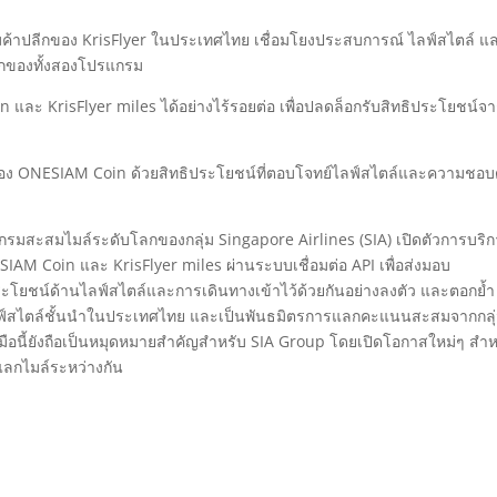
ค้าปลีกของ KrisFlyer ในประเทศไทย เชื่อมโยงประสบการณ์ ไลฟ์สไตล์ แ
ชิกของทั้งสองโปรแกรม
 KrisFlyer miles ได้อย่างไร้รอยต่อ เพื่อปลดล็อกรับสิทธิประโยชน์จาก
m ของ ONESIAM Coin ด้วยสิทธิประโยชน์ที่ตอบโจทย์ไลฟ์สไตล์และความชอบ
รมสะสมไมล์ระดับโลกของกลุ่ม Singapore Airlines (SIA) เปิดตัวการบริ
AM Coin และ KrisFlyer miles ผ่านระบบเชื่อมต่อ API เพื่อส่งมอบ
ะโยชน์ด้านไลฟ์สไตล์และการเดินทางเข้าไว้ด้วยกันอย่างลงตัว และตอกย้ำ
์สไตล์ชั้นนำในประเทศไทย และเป็นพันธมิตรการแลกคะแนนสะสมจากกลุ่
อนี้ยังถือเป็นหมุดหมายสำคัญสำหรับ SIA Group โดยเปิดโอกาสใหม่ๆ สำห
ลกไมล์ระหว่างกัน