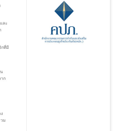
บ
 และ
ก
ที่มี
็น
จาก
าง
 รวม