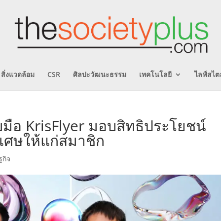
สิ่งแวดล้อม
CSR
ศิลปะวัฒนะธรรม
เทคโนโลยี
ไลฟ์สไตล
ือ KrisFlyer มอบสิทธิประโยชน์
ิเศษให้แก่สมาชิก
ฐกิจ