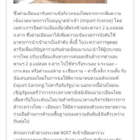
ซึ่งฝ่ายเมียนมารับทราบข้อกังวลของไทยจากการเพิ่มความ
เข้มงวดมาตรการใบอนุญาตนำเข้า (Import license) โดย
เฉพาะการปิดด่านเมืองเมียวดีตรงข้ามสะพานฯ 2 อ.แม่สอด
จ.ตาก ซึ่งฝ่ายเมียนมาได้เพิ่มความเข้มงวดการบังคับใช้
มาตรการนำเข้ามาเป็นลำดับ ทั้งนี้ ในระหว่างการพูดคุย
หารือเพื่อแก้ปัญหาร่วมกันฝ่ายเมียนมาแนะนำให้ผู้ประกอบ
การไทย ปรับเปลี่ยนเส้นทางการส่งออกสินค้าจากด่านสะ
พานฯ 2 อ.แม่สอด จ.ตาก ไปใช้ท่าเรือระนอง จ.ระนอง –
เกาะสอง หรือด่านแม่สาย จ.เชียงราย – ท่าขี้เหล็ก รวมทั้ง รับ
ข้อเสนอของไทยในการขอให้พิจารณาทบทวนหลักเกณฑ์
Export Earning ไปหารือกับรัฐบาล นอกจากนี้ฝ่ายไทยจะ
เชิญรัฐมนตรีว่าการกระทรวงพาณิชย์เมียนมามาเยือนไทย
เพื่อหารือในระดับนโยบายสำหรับแนวทางบริหารจัดการการ
ค้าระหว่างไทย – เมียนมา ให้มีความคล่องตัวและขยายความ
ร่วมมือด้านการค้าบนพื้นฐานของความสัมพันธ์อันดีระหว่าง
กันต่อไป
#กรมการค้าต่างประเทศ #DFT #เข้าเยี่ยมคารวะ
เอกอัครราชทูตเมียนมาประจำประเทศไทย #เพิ่มความเข้ม