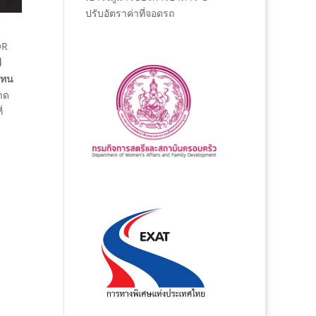
ปรับอัตราค่าที่จอดรถ
OR
ี
แทน
าด
่