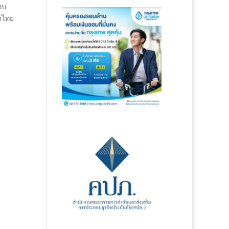
อบ
ิจไทย