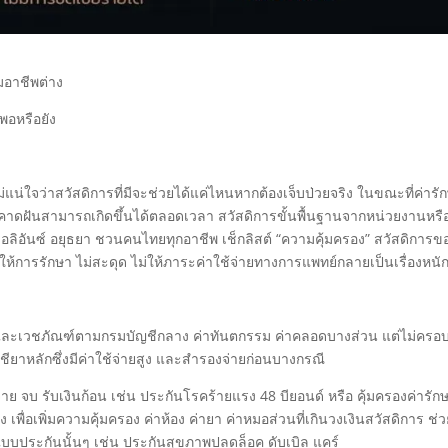
มอาชีพต่าง
พอหรือยัง
น่ใจว่าสวัสดิการที่มีจะช่วยได้แค่ไหนหากต้องเจ็บป่วยจริง ในขณะที่ค่ารั
ไม่คาดฝันสามารถเกิดขึ้นได้ตลอดเวลา สวัสดิการขั้นพื้นฐานจากหน่วยงานหรื
อลิอันซ์ อยุธยา ชวนคนไทยทุกอาชีพ เช็กลิสต์ “ความคุ้มครอง” สวัสดิการข
้การรักษา ไม่สะดุด ไม่ให้ภาระค่าใช้จ่ายทางการแพทย์กลายเป็นเรื่องหนั
ย์และเวชภัณฑ์ตามกรมบัญชีกลาง ค่าทันตกรรม ค่าคลอดบางส่วน แต่ไม่ครอ
ชียาหลักซึ่งมีค่าใช้จ่ายสูง และสำรองจ่ายก่อนบางกรณี
่าย จบ รับเงินก้อน เช่น ประกันโรคร้ายแรง 48 บียอนด์ หรือ คุ้มครองค่ารัก
พื่อเพิ่มความคุ้มครอง ค่าห้อง ค่ายา ค่าหมอส่วนที่เกินวงเงินสวัสดิการ ช่
แบบประกันนั้นๆ เช่น ประกันสุขภาพปลดล็อค ดับเบิล แคร์