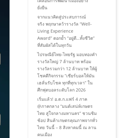
เคลื่อนการพัฒนาเมืองอย่าง
ยั่งยืน
จากแนวคิดสู่ประสบการณ์
จริง พฤกษาคว้ารางวัล “Well-
Living Experience
Award” ตอกย้ำ “อยู่ดี…ทั้งชีวิต”
ที่สัมผัสได้ในทุกวัน
ไปรษณีย์ไทย-ไทยรัฐ มอบทองคำ
รางวัลใหญ่ 7 ล้านบาท พร้อม
รางวัลรวมกว่า 12 ล้านบาท ให้ผู้
โชคดีกิจกรรม “เชียร์บอลให้มัน
เฮลั่นรับโชค ทุกที่ทุกเวลา” ใน
ศึกฟุตบอลระดับโลก 2026
เริ่มแล้ว! อ.ต.ก.แฟร์ 4 ภาค
@ภาคกลาง “มนต์เสน่ห์เกษตร
ไทย สู่ใจกลางมหานคร” ชวนชิม
ช้อป สินค้าเกษตรคุณภาพจากทั่ว
ไทย วันนี้ – 8 สิงหาคมนี้ ณ ลาน
คนเมือง