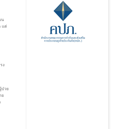
โมน
 แต่
โรง
้ป่วย
หาย
ก