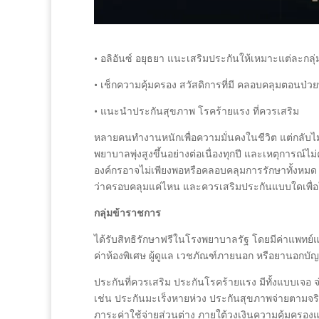
• อลิอันซ์ อยุธยา แนะเสริมประกันให้เหมาะแต่ละกลุ่
• เช็กความคุ้มครอง สวัสดิการที่มี คลอบคลุมตอนป่วย
• แนะนำประกันสุขภาพ โรคร้ายแรง ที่ควรเสริม
หลายคนทำงานหนักเพื่อความมั่นคงในชีวิต แต่กลับไม่แ
พยาบาลพุ่งสูงขึ้นอย่างต่อเนื่องทุกปี และเหตุการณ์
องค์กรอาจไม่เพียงพอหรือคลอบคลุมการรักษาทั้งหมด 
ว่าครอบคลุมแค่ไหน และควรเสริมประกันแบบใดเพื่อให
กลุ่มข้าราชการ
ได้รับสิทธิรักษาฟรีในโรงพยาบาลรัฐ โดยมีค่าแพท
ค่าห้องพิเศษ ผู้ดูแล เวชภัณฑ์ภายนอก หรือยานอกบัญ
ประกันที่ควรเสริม ประกันโรคร้ายแรง มีทั้งแบบเจอ จ
เช่น ประกันมะเร็งหายห่วง ประกันสุขภาพจ่ายตามจริง เ
ภาระค่าใช้จ่ายส่วนต่าง ภายใต้วงเงินความคุ้มครอง