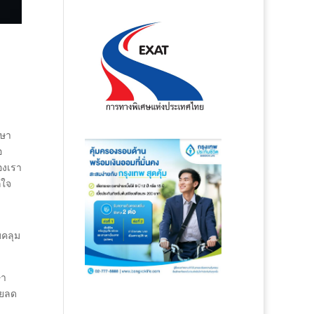
กษา
อ
องเรา
กใจ
บคลุม
ษา
วยลด