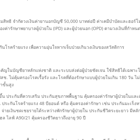
มสิทธิ จำกัดวงเงินค่ายานอกบัญชี 50,000 บาทต่อปี ค่าเคมีบำบัดและฮอร์
ครองค่ารักษาพยาบาลผู้ป่วยใน (IPD) และผู้ป่วยนอก (OPD) ตามวงเงินที่กำหนด
นโรคร้ายแรง เพื่อความอุ่นใจหากเจ็บป่วยเกินวงเงินของสวัสดิการ
คัญในบัญชียาหลักแห่งชาติ และระบบส่งต่อผู้ป่วยชัดเจน ใช้สิทธิได้เฉพาะ
ไม่คุ้มครองโรคเรื้อรัง และโรคที่ต้องรักษาแบบผู้ป่วยในเกิน 180 วัน ไม่
ขั้นสูง
ระกันที่ควรเสริม ประกันสุขภาพพื้นฐาน คุ้มครองค่ารักษาผู้ป่วยในและผู
น ประกันโรคร้ายแรง 48 บียอนด์ หรือ คุ้มครองค่ารักษา เช่น ประกันมะเร็ง
จ่ายเงินชดเชยรายได้ระหว่างพักรักษาผู้ป่วยใน ประกันชีวิตระยะยาว มีหลั
โฮล ไลฟ์ A90/21 คุ้มครองชีวิตยาวถึงอายุ 90 ปี