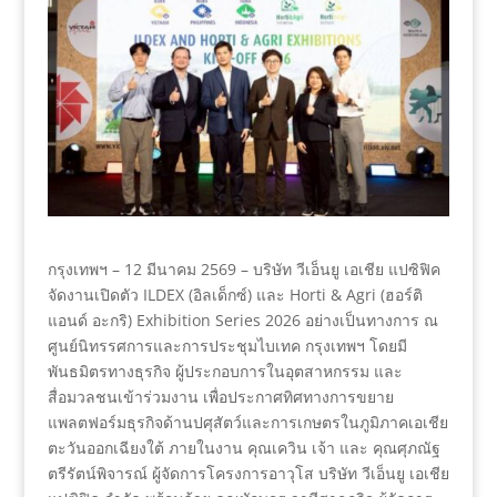
กรุงเทพฯ – 12 มีนาคม 2569 – บริษัท วีเอ็นยู เอเชีย แปซิฟิค
จัดงานเปิดตัว ILDEX (อิลเด็กซ์) และ Horti & Agri (ฮอร์ติ
แอนด์ อะกริ) Exhibition Series 2026 อย่างเป็นทางการ ณ
ศูนย์นิทรรศการและการประชุมไบเทค กรุงเทพฯ โดยมี
พันธมิตรทางธุรกิจ ผู้ประกอบการในอุตสาหกรรม และ
สื่อมวลชนเข้าร่วมงาน เพื่อประกาศทิศทางการขยาย
แพลตฟอร์มธุรกิจด้านปศุสัตว์และการเกษตรในภูมิภาคเอเชีย
ตะวันออกเฉียงใต้ ภายในงาน คุณเควิน เจ้า และ คุณศุภณัฐ
ตรีรัตน์พิจารณ์ ผู้จัดการโครงการอาวุโส บริษัท วีเอ็นยู เอเชีย