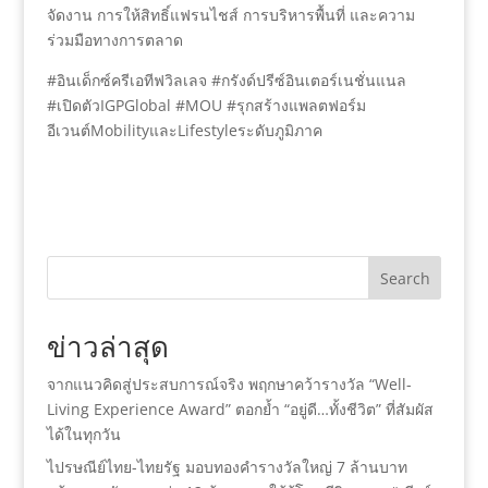
จัดงาน การให้สิทธิ์แฟรนไชส์ การบริหารพื้นที่ และความ
ร่วมมือทางการตลาด
#อินเด็กซ์ครีเอทีฟวิลเลจ #กรังด์ปรีซ์อินเตอร์เนชั่นแนล
#เปิดตัวIGPGlobal #MOU #รุกสร้างแพลตฟอร์ม
อีเวนต์MobilityและLifestyleระดับภูมิภาค
Search
ข่าวล่าสุด
จากแนวคิดสู่ประสบการณ์จริง พฤกษาคว้ารางวัล “Well-
Living Experience Award” ตอกย้ำ “อยู่ดี…ทั้งชีวิต” ที่สัมผัส
ได้ในทุกวัน
ไปรษณีย์ไทย-ไทยรัฐ มอบทองคำรางวัลใหญ่ 7 ล้านบาท