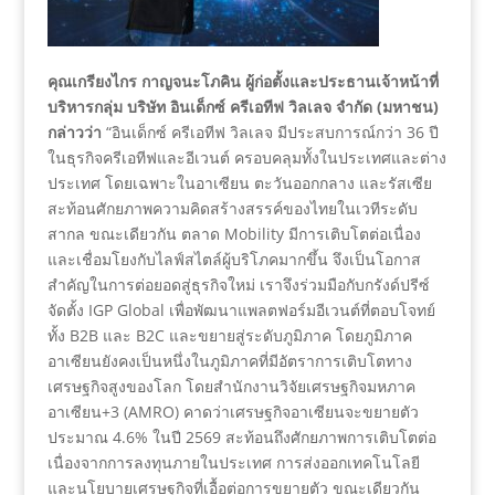
คุณเกรียงไกร กาญจนะโภคิน ผู้ก่อตั้งและประธานเจ้าหน้าที่
บริหารกลุ่ม บริษัท อินเด็กซ์ ครีเอทีฟ วิลเลจ จำกัด (มหาชน)
กล่าวว่า
“อินเด็กซ์ ครีเอทีฟ วิลเลจ มีประสบการณ์กว่า 36 ปี
ในธุรกิจครีเอทีฟและอีเวนต์ ครอบคลุมทั้งในประเทศและต่าง
ประเทศ โดยเฉพาะในอาเซียน ตะวันออกกลาง และรัสเซีย
สะท้อนศักยภาพความคิดสร้างสรรค์ของไทยในเวทีระดับ
สากล ขณะเดียวกัน ตลาด Mobility มีการเติบโตต่อเนื่อง
และเชื่อมโยงกับไลฟ์สไตล์ผู้บริโภคมากขึ้น จึงเป็นโอกาส
สำคัญในการต่อยอดสู่ธุรกิจใหม่ เราจึงร่วมมือกับกรังด์ปรีซ์
จัดตั้ง IGP Global เพื่อพัฒนาแพลตฟอร์มอีเวนต์ที่ตอบโจทย์
ทั้ง B2B และ B2C และขยายสู่ระดับภูมิภาค โดยภูมิภาค
อาเซียนยังคงเป็นหนึ่งในภูมิภาคที่มีอัตราการเติบโตทาง
เศรษฐกิจสูงของโลก โดยสำนักงานวิจัยเศรษฐกิจมหภาค
อาเซียน+3 (AMRO) คาดว่าเศรษฐกิจอาเซียนจะขยายตัว
ประมาณ 4.6% ในปี 2569 สะท้อนถึงศักยภาพการเติบโตต่อ
เนื่องจากการลงทุนภายในประเทศ การส่งออกเทคโนโลยี
และนโยบายเศรษฐกิจที่เอื้อต่อการขยายตัว ขณะเดียวกัน