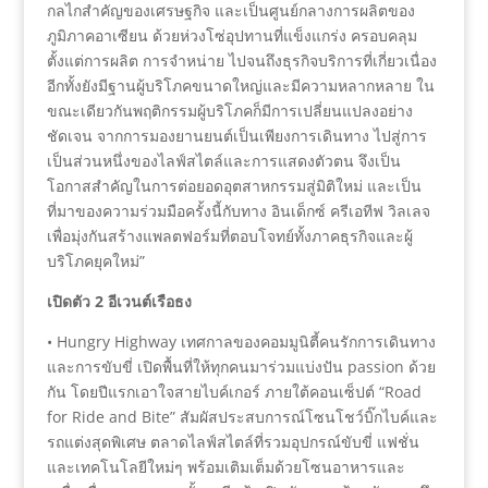
กลไกสำคัญของเศรษฐกิจ และเป็นศูนย์กลางการผลิตของ
ภูมิภาคอาเซียน ด้วยห่วงโซ่อุปทานที่แข็งแกร่ง ครอบคลุม
ตั้งแต่การผลิต การจำหน่าย ไปจนถึงธุรกิจบริการที่เกี่ยวเนื่อง
อีกทั้งยังมีฐานผู้บริโภคขนาดใหญ่และมีความหลากหลาย ใน
ขณะเดียวกันพฤติกรรมผู้บริโภคก็มีการเปลี่ยนแปลงอย่าง
ชัดเจน จากการมองยานยนต์เป็นเพียงการเดินทาง ไปสู่การ
เป็นส่วนหนึ่งของไลฟ์สไตล์และการแสดงตัวตน จึงเป็น
โอกาสสำคัญในการต่อยอดอุตสาหกรรมสู่มิติใหม่ และเป็น
ที่มาของความร่วมมือครั้งนี้กับทาง อินเด็กซ์ ครีเอทีฟ วิลเลจ
เพื่อมุ่งกันสร้างแพลตฟอร์มที่ตอบโจทย์ทั้งภาคธุรกิจและผู้
บริโภคยุคใหม่”
เปิดตัว 2 อีเวนต์เรือธง
• Hungry Highway เทศกาลของคอมมูนิตี้คนรักการเดินทาง
และการขับขี่ เปิดพื้นที่ให้ทุกคนมาร่วมแบ่งปัน passion ด้วย
กัน โดยปีแรกเอาใจสายไบค์เกอร์ ภายใต้คอนเซ็ปต์ “Road
for Ride and Bite” สัมผัสประสบการณ์โซนโชว์บิ๊กไบค์และ
รถแต่งสุดพิเศษ ตลาดไลฟ์สไตล์ที่รวมอุปกรณ์ขับขี่ แฟชั่น
และเทคโนโลยีใหม่ๆ พร้อมเติมเต็มด้วยโซนอาหารและ