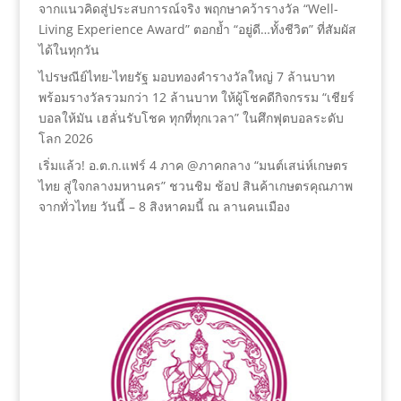
จากแนวคิดสู่ประสบการณ์จริง พฤกษาคว้ารางวัล “Well-
Living Experience Award” ตอกย้ำ “อยู่ดี…ทั้งชีวิต” ที่สัมผัส
ได้ในทุกวัน
ไปรษณีย์ไทย-ไทยรัฐ มอบทองคำรางวัลใหญ่ 7 ล้านบาท
พร้อมรางวัลรวมกว่า 12 ล้านบาท ให้ผู้โชคดีกิจกรรม “เชียร์
บอลให้มัน เฮลั่นรับโชค ทุกที่ทุกเวลา” ในศึกฟุตบอลระดับ
โลก 2026
เริ่มแล้ว! อ.ต.ก.แฟร์ 4 ภาค @ภาคกลาง “มนต์เสน่ห์เกษตร
ไทย สู่ใจกลางมหานคร” ชวนชิม ช้อป สินค้าเกษตรคุณภาพ
จากทั่วไทย วันนี้ – 8 สิงหาคมนี้ ณ ลานคนเมือง