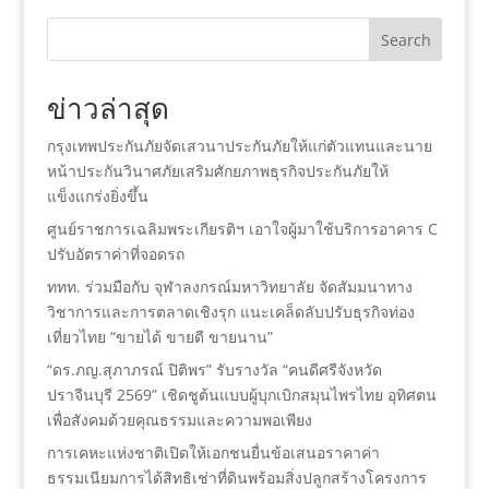
Search
ข่าวล่าสุด
กรุงเทพประกันภัยจัดเสวนาประกันภัยให้แก่ตัวแทนและนาย
หน้าประกันวินาศภัยเสริมศักยภาพธุรกิจประกันภัยให้
แข็งแกร่งยิ่งขึ้น
ศูนย์ราชการเฉลิมพระเกียรติฯ เอาใจผู้มาใช้บริการอาคาร C
ปรับอัตราค่าที่จอดรถ
ททท. ร่วมมือกับ จุฬาลงกรณ์มหาวิทยาลัย จัดสัมมนาทาง
วิชาการและการตลาดเชิงรุก แนะเคล็ดลับปรับธุรกิจท่อง
เที่ยวไทย “ขายได้ ขายดี ขายนาน”
“ดร.ภญ.สุภาภรณ์ ปิติพร” รับรางวัล “คนดีศรีจังหวัด
ปราจีนบุรี 2569” เชิดชูต้นแบบผู้บุกเบิกสมุนไพรไทย อุทิศตน
เพื่อสังคมด้วยคุณธรรมและความพอเพียง
การเคหะแห่งชาติเปิดให้เอกชนยื่นข้อเสนอราคาค่า
ธรรมเนียมการได้สิทธิเช่าที่ดินพร้อมสิ่งปลูกสร้างโครงการ