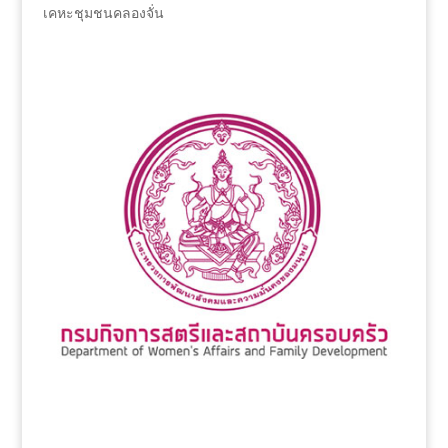
เคหะชุมชนคลองจั่น